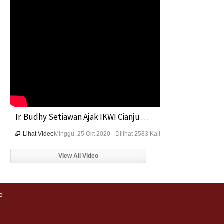
Ir. Budhy Setiawan Ajak IKWI Cianju . . .
Lihat Video
Minggu, 25 Okt 2020 - Dilihat 2583 Kali

View All Video
o