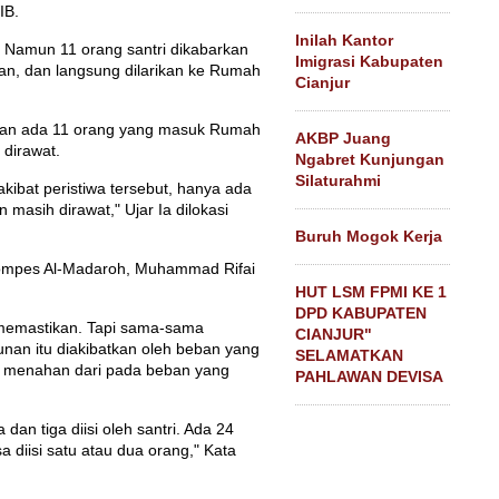
IB.
Inilah Kantor
t. Namun 11 orang santri dikabarkan
Imigrasi Kabupaten
an, dan langsung dilarikan ke Rumah
Cianjur
ban ada 11 orang yang masuk Rumah
AKBP Juang
 dirawat.
Ngabret Kunjungan
Silaturahmi
kibat peristiwa tersebut, hanya ada
masih dirawat," Ujar Ia dilokasi
Buruh Mogok Kerja
ompes Al-Madaroh, Muhammad Rifai
HUT LSM FPMI KE 1
DPD KABUPATEN
memastikan. Tapi sama-sama
CIANJUR"
unan itu diakibatkan oleh beban yang
SELAMATKAN
isa menahan dari pada beban yang
PAHLAWAN DEVISA
 dan tiga diisi oleh santri. Ada 24
sa diisi satu atau dua orang," Kata