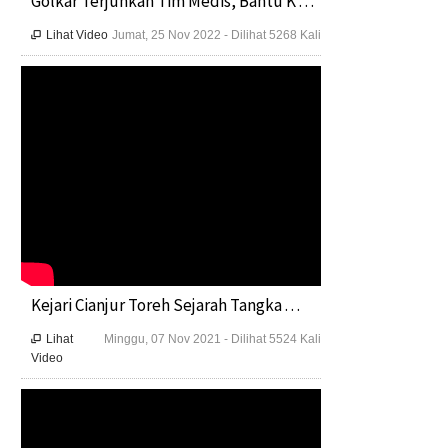
Golkar Terjunkan Tim Medis, Bantu K . . .
Lihat Video
Jumat, 25 Nov 2022 - Dilihat 5268 Kali

Kejari Cianjur Toreh Sejarah Tangka . . .
Lihat
Minggu, 07 Nov 2021 - Dilihat 5524 Kali

Video