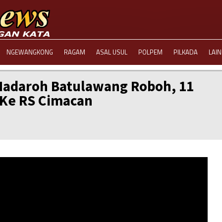
NGEWANGKONG
RAGAM
ASAL USUL
POLPEM
PILKADA
LAI
adaroh Batulawang Roboh, 11
 Ke RS Cimacan