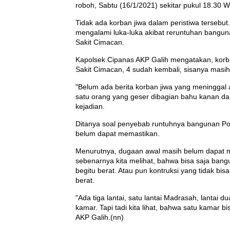
roboh, Sabtu (16/1/2021) sekitar pukul 18.30 W
Tidak ada korban jiwa dalam peristiwa tersebu
mengalami luka-luka akibat reruntuhan bangun
Sakit Cimacan.
Kapolsek Cipanas AKP Galih mengatakan, kor
Sakit Cimacan, 4 sudah kembali, sisanya masih
"Belum ada berita korban jiwa yang meninggal a
satu orang yang geser dibagian bahu kanan dan 
kejadian.
Ditanya soal penyebab runtuhnya bangunan P
belum dapat memastikan.
Menurutnya, dugaan awal masih belum dapat 
sebenarnya kita melihat, bahwa bisa saja bang
begitu berat. Atau pun kontruksi yang tidak b
berat.
"Ada tiga lantai, satu lantai Madrasah, lantai dua
kamar. Tapi tadi kita lihat, bahwa satu kamar bi
AKP Galih.(nn)