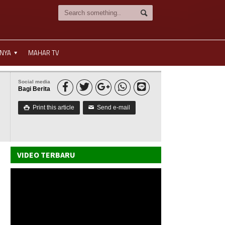
NNYA
MAHAR TV
Social media





Bagi Berita
Print this article
Send e-mail

✉
VIDEO TERBARU