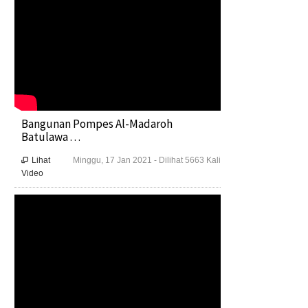
Bangunan Pompes Al-Madaroh
Batulawa . . .
Lihat
Minggu, 17 Jan 2021 - Dilihat 5663 Kali

Video