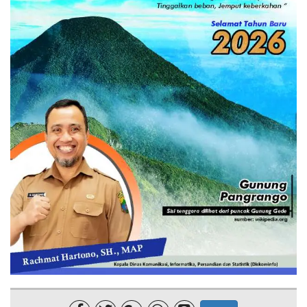
Lainnya
Sosial
Pertanian
Edukasi
Opini
Mahar TV