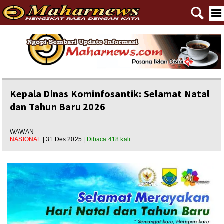
🔍
☰
Home
Reportase
Nasional
Kepala Dinas Kominfosantik: Selamat Natal
dan Tahun Baru 2026
Editorial
Ngewangkong
WAWAN
NASIONAL
| 31 Des 2025 |
Dibaca 418 kali
Ragam
Asal Usul
Polpem
Pilkada