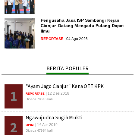
Pengusaha Jasa ISP Sambangi Kejari
Cianjur, Datang Mengadu Pulang Dapat
Ilmu
REPORTASE
| 04 Agu 2026
BERITA POPULER
"Ayam Jago Cianjur" Kena OTT KPK
1
| 12 Des 2018
REPORTASE
Dibaca 70616 kali
Ngawujudna Sugih Mukti
2
| 16 Apr 2019
OPINI
Dibaca 47984 kali