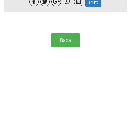





Print
Baca