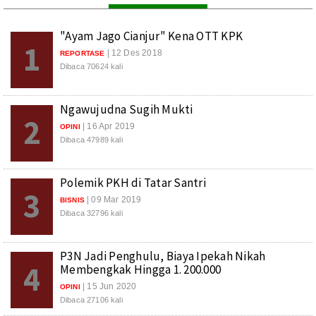
"Ayam Jago Cianjur" Kena OTT KPK
1
| 12 Des 2018
REPORTASE
Dibaca 70624 kali
Ngawujudna Sugih Mukti
2
| 16 Apr 2019
OPINI
Dibaca 47989 kali
Polemik PKH di Tatar Santri
3
| 09 Mar 2019
BISNIS
Dibaca 32796 kali
P3N Jadi Penghulu, Biaya Ipekah Nikah
4
Membengkak Hingga 1. 200.000
| 15 Jun 2020
OPINI
Dibaca 27106 kali