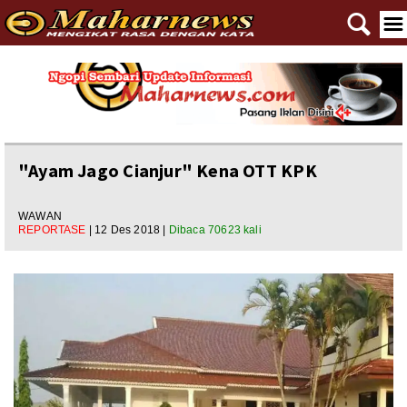
🔍
☰
Home
Reportase
Nasional
"Ayam Jago Cianjur" Kena OTT KPK
Editorial
WAWAN
REPORTASE
| 12 Des 2018 |
Dibaca 70623 kali
Ngewangkong
Ragam
Asal Usul
Polpem
Pilkada