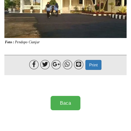
Lainnya
Sosial
Pertanian
Foto :
Pendopo Cianjur
Edukasi
Opini





Print
Mahar TV
Baca