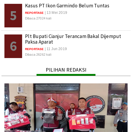
Kasus PT Ikon Garmindo Belum Tuntas
5
| 13 Mei 2019
REPORTASE
Dibaca 27024 kali
Plt Bupati Cianjur Terancam Bakal Dijemput
6
Paksa Aparat
| 11 Jun 2019
REPORTASE
Dibaca 26262 kali
PILIHAN REDAKSI