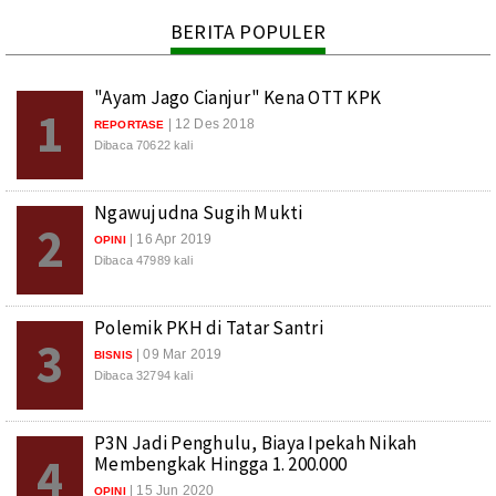
BERITA POPULER
"Ayam Jago Cianjur" Kena OTT KPK
1
| 12 Des 2018
REPORTASE
Dibaca 70622 kali
Ngawujudna Sugih Mukti
2
| 16 Apr 2019
OPINI
Dibaca 47989 kali
Polemik PKH di Tatar Santri
3
| 09 Mar 2019
BISNIS
Dibaca 32794 kali
P3N Jadi Penghulu, Biaya Ipekah Nikah
4
Membengkak Hingga 1. 200.000
| 15 Jun 2020
OPINI