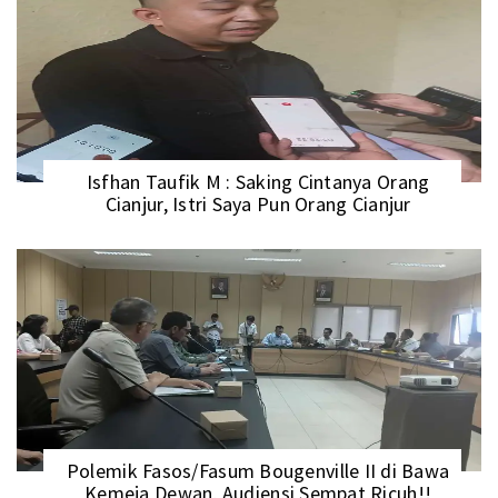
Isfhan Taufik M : Saking Cintanya Orang
Cianjur, Istri Saya Pun Orang Cianjur
Polemik Fasos/Fasum Bougenville II di Bawa
Kemeja Dewan, Audiensi Sempat Ricuh!!