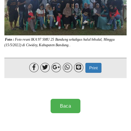
Lainnya
Sosial
Pertanian
Foto :
Foto reuni IKA 97 SMU 25 Bandung sekaligus halal bihalal, Minggu
(15/5/2022) di Ciwidey, Kabupaten Bandung..
Edukasi
Opini





Print
Mahar TV
Baca