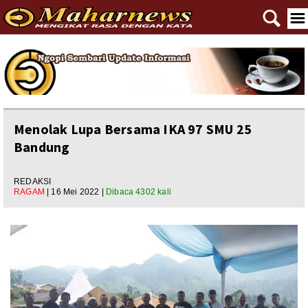
🔍
☰
Home
Reportase
Nasional
Menolak Lupa Bersama IKA 97 SMU 25
Bandung
Editorial
Ngewangkong
REDAKSI
RAGAM
| 16 Mei 2022 |
Dibaca 4302 kali
Ragam
Asal Usul
Polpem
Pilkada