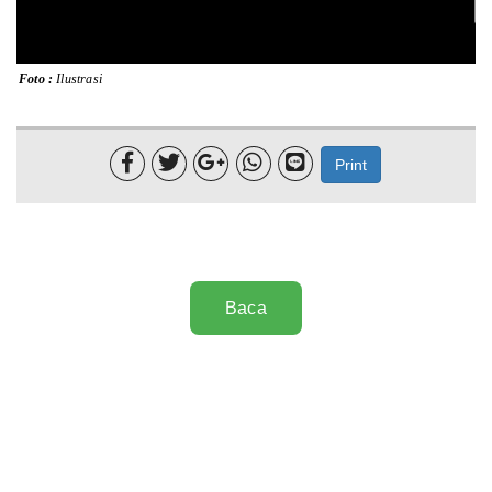
Foto :
Ilustrasi





Print
Baca