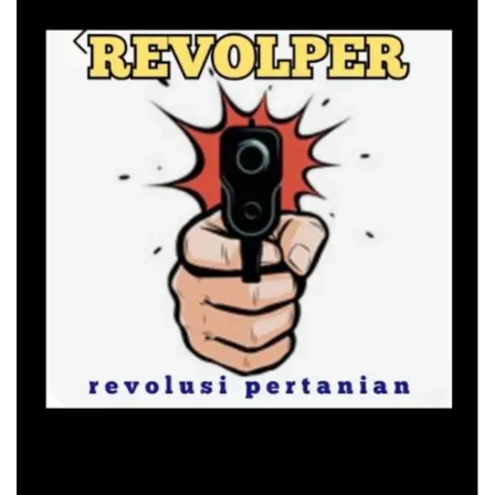
Lainnya
Sosial
Pertanian
Edukasi
Opini
Mahar TV