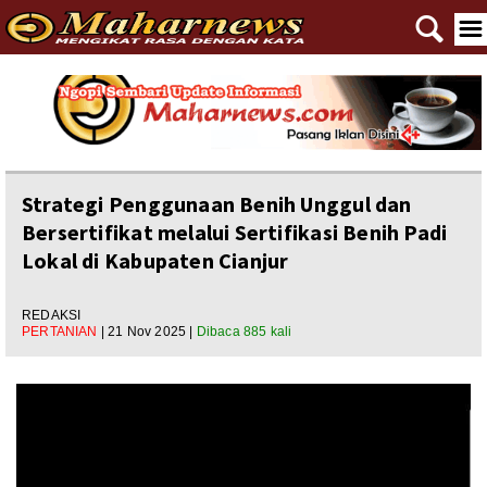
🔍
☰
Home
Reportase
Nasional
Strategi Penggunaan Benih Unggul dan
Bersertifikat melalui Sertifikasi Benih Padi
Editorial
Lokal di Kabupaten Cianjur
Ngewangkong
REDAKSI
Ragam
PERTANIAN
| 21 Nov 2025 |
Dibaca 885 kali
Asal Usul
Polpem
Pilkada