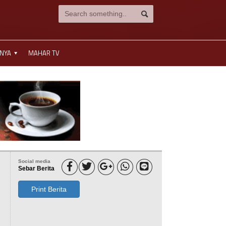
NNYA
MAHAR TV
Social media





Sebar Berita
Print Berita