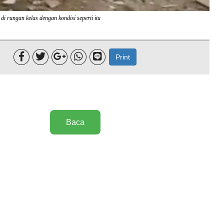
i rungan kelas dengan kondisi seperti itu





Print
Baca