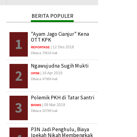
BERITA POPULER
"Ayam Jago Cianjur" Kena
1
OTT KPK
| 12 Des 2018
REPORTASE
Dibaca 70616 kali
Ngawujudna Sugih Mukti
2
| 16 Apr 2019
OPINI
Dibaca 47984 kali
Polemik PKH di Tatar Santri
3
| 09 Mar 2019
BISNIS
Dibaca 32789 kali
P3N Jadi Penghulu, Biaya
Ipekah Nikah Membengkak