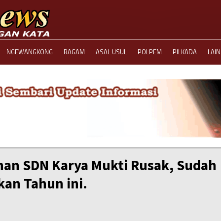
NGEWANGKONG
RAGAM
ASAL USUL
POLPEM
PILKADA
LAI
unan SDN Karya Mukti Rusak, Sudah
an Tahun ini.