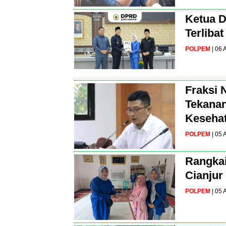
Ketua D
Terliba
POLPEM
| 06
Fraksi 
Tekanan
Kesehat
POLPEM
| 05
Rangkai
Cianjur
POLPEM
| 05