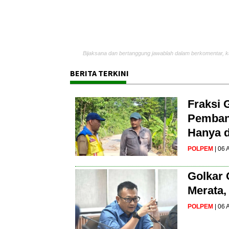
Bijaksana dan bertanggung jawablah dalam berkomentar, k
BERITA TERKINI
Fraksi 
Pembang
Hanya d
POLPEM
| 06
Golkar 
Merata,
POLPEM
| 06