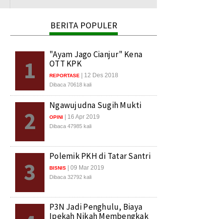
BERITA POPULER
"Ayam Jago Cianjur" Kena
1
OTT KPK
| 12 Des 2018
REPORTASE
Dibaca 70618 kali
Ngawujudna Sugih Mukti
2
| 16 Apr 2019
OPINI
Dibaca 47985 kali
Polemik PKH di Tatar Santri
3
| 09 Mar 2019
BISNIS
Dibaca 32792 kali
P3N Jadi Penghulu, Biaya
Ipekah Nikah Membengkak