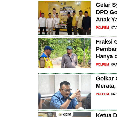
Gelar S
DPD Gol
Anak Y
POLPEM
| 07
Fraksi 
Pembang
Hanya d
POLPEM
| 06
Golkar 
Merata,
POLPEM
| 06
Ketua D