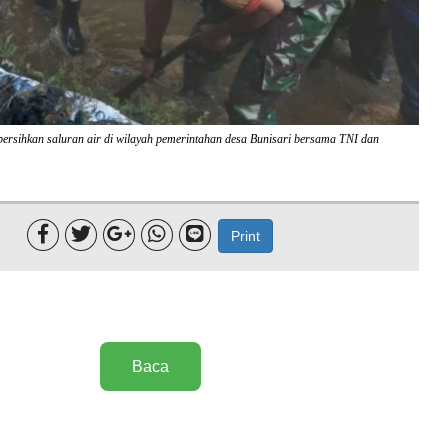
ersihkan saluran air di wilayah pemerintahan desa Bunisari bersama TNI dan





Print
Baca