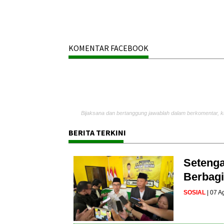
KOMENTAR FACEBOOK
Bijaksana dan bertanggung jawablah dalam berkomentar, k
BERITA TERKINI
Setenga
Berbagi
SOSIAL
| 07 