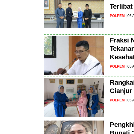
Terliba
POLPEM
| 06
Fraksi 
Tekanan
Kesehat
POLPEM
| 05
Rangkai
Cianjur
POLPEM
| 05
Pengkhi
Bupati 