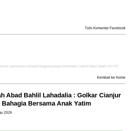
Tulis Komentar Facebook
arena sepenuhnya menjadi tanggung jawab komentator seperti diatur dalam UU ITE
Kembali ke Home
h Abad Bahlil Lahadalia : Golkar Cianjur
 Bahagia Bersama Anak Yatim
Agu 2026