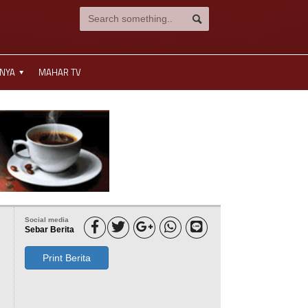
NNYA
MAHAR TV
Social media





Sebar Berita
Print Berita