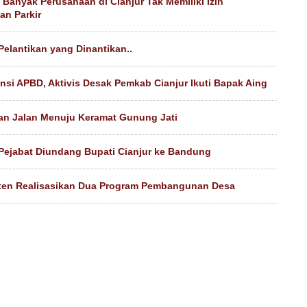
Banyak Perusahaan di Cianjur Tak Memiliki Izin
an Parkir
 Pelantikan yang Dinantikan..
nsi APBD, Aktivis Desak Pemkab Cianjur Ikuti Bapak Aing
an Jalan Menuju Keramat Gunung Jati
Pejabat Diundang Bupati Cianjur ke Bandung
ten Realisasikan Dua Program Pembangunan Desa