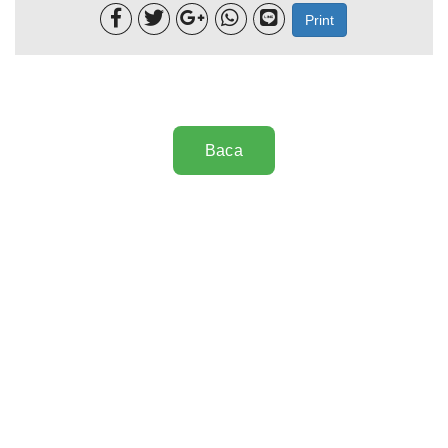





Print
Baca