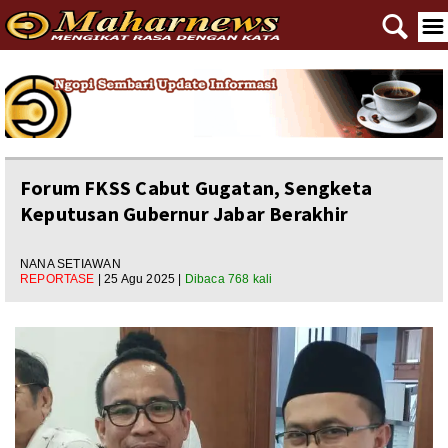
🔍
☰
Home
Reportase
Nasional
Forum FKSS Cabut Gugatan, Sengketa
Keputusan Gubernur Jabar Berakhir
Editorial
Ngewangkong
NANA SETIAWAN
REPORTASE
| 25 Agu 2025 |
Dibaca 768 kali
Ragam
Asal Usul
Polpem
Pilkada