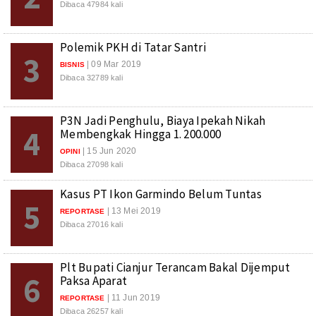
Dibaca 47984 kali
Polemik PKH di Tatar Santri
3
| 09 Mar 2019
BISNIS
Dibaca 32789 kali
P3N Jadi Penghulu, Biaya Ipekah Nikah
4
Membengkak Hingga 1. 200.000
| 15 Jun 2020
OPINI
Dibaca 27098 kali
Kasus PT Ikon Garmindo Belum Tuntas
5
| 13 Mei 2019
REPORTASE
Dibaca 27016 kali
Plt Bupati Cianjur Terancam Bakal Dijemput
6
Paksa Aparat
| 11 Jun 2019
REPORTASE
Dibaca 26257 kali