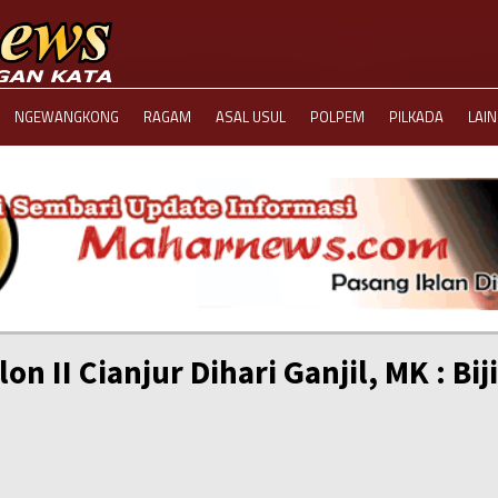
NGEWANGKONG
RAGAM
ASAL USUL
POLPEM
PILKADA
LAI
n II Cianjur Dihari Ganjil, MK : Biji