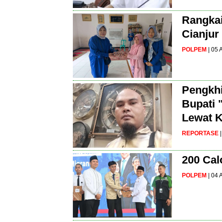
Rangkai
Cianjur
POLPEM
| 05
Pengkhi
Bupati 
Lewat K
REPORTASE
200 Cal
POLPEM
| 04