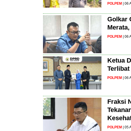
POLPEM
| 06
Golkar 
Merata,
POLPEM
| 06
Ketua D
Terliba
POLPEM
| 06
Fraksi 
Tekanan
Kesehat
POLPEM
| 05