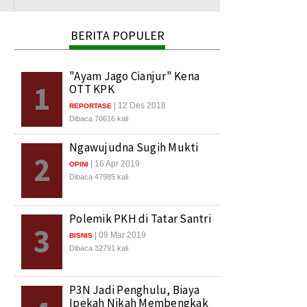
BERITA POPULER
"Ayam Jago Cianjur" Kena
1
OTT KPK
| 12 Des 2018
REPORTASE
Dibaca 70616 kali
Ngawujudna Sugih Mukti
2
| 16 Apr 2019
OPINI
Dibaca 47985 kali
Polemik PKH di Tatar Santri
3
| 09 Mar 2019
BISNIS
Dibaca 32791 kali
P3N Jadi Penghulu, Biaya
Ipekah Nikah Membengkak