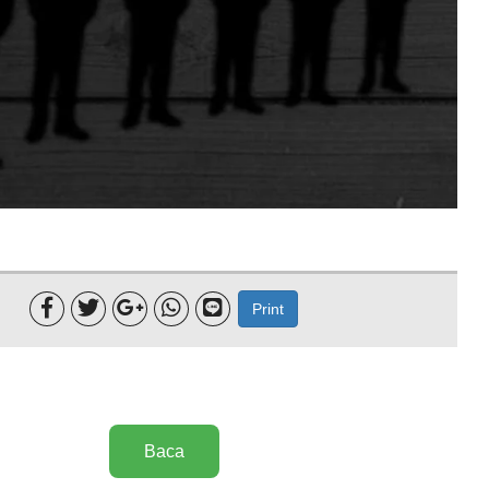





Print
Baca