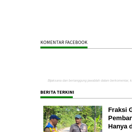
KOMENTAR FACEBOOK
Bijaksana dan bertanggung jawablah dalam berkomentar, k
BERITA TERKINI
Fraksi 
Pembang
Hanya d