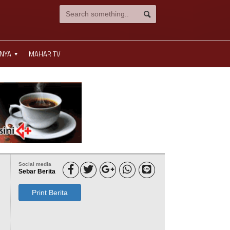
NNYA
MAHAR TV
Social media





Sebar Berita
Print Berita