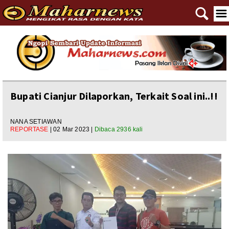
🔍
☰
Home
Reportase
Nasional
Bupati Cianjur Dilaporkan, Terkait Soal ini..!!
Editorial
NANA SETIAWAN
REPORTASE
| 02 Mar 2023 |
Dibaca 2936 kali
Ngewangkong
Ragam
Asal Usul
Polpem
Pilkada