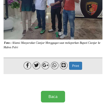
Lainnya
Sosial
Pertanian
Edukasi
Foto :
Aliansi Masyarakat Cianjur Menggugat saat melaporkan Bupati Cianjur ke
Mabes Polri
Opini
Mahar TV





Print
Baca