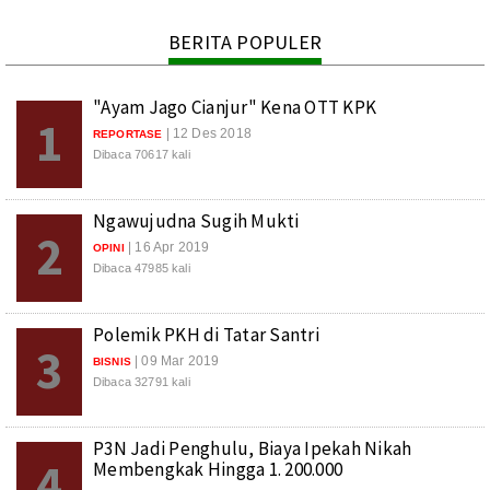
BERITA POPULER
"Ayam Jago Cianjur" Kena OTT KPK
1
| 12 Des 2018
REPORTASE
Dibaca 70617 kali
Ngawujudna Sugih Mukti
2
| 16 Apr 2019
OPINI
Dibaca 47985 kali
Polemik PKH di Tatar Santri
3
| 09 Mar 2019
BISNIS
Dibaca 32791 kali
P3N Jadi Penghulu, Biaya Ipekah Nikah
4
Membengkak Hingga 1. 200.000