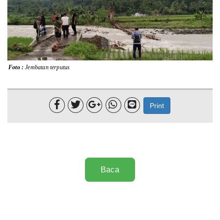
Lainnya
Sosial
Pertanian
Foto :
Jembatan terputus
Edukasi
Opini





Print
Mahar TV
Baca