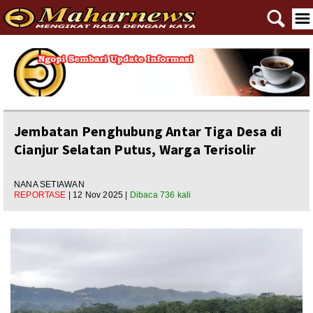
🔍
☰
Home
Reportase
Nasional
Jembatan Penghubung Antar Tiga Desa di
Cianjur Selatan Putus, Warga Terisolir
Editorial
Ngewangkong
NANA SETIAWAN
REPORTASE
| 12 Nov 2025 |
Dibaca 736 kali
Ragam
Asal Usul
Polpem
Pilkada