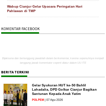
Wabup Cianjur Gelar Upacara Peringatan Hari
Pahlawan di TMP
KOMENTAR FACEBOOK
Bijaksana dan bertanggung jawablah dalam berkomentar, karena sepenuhnya menjadi
tanggung jawab komentator seperti diatur dalam UU ITE
BERITA TERKINI
Gelar Syukuran HUT ke-50 Bahlil
Lahadalia, DPD Golkar Cianjur Bagikan
Santunan Kepada Anak Yatim
POLPEM
| 07 Agu 2026