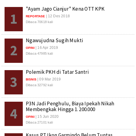
"Ayam Jago Cianjur" Kena OTT KPK
1
| 12 Des 2018
REPORTASE
Dibaca 70618 kali
Ngawujudna Sugih Mukti
2
| 16 Apr 2019
OPINI
Dibaca 47985 kali
Polemik PKH di Tatar Santri
3
| 09 Mar 2019
BISNIS
Dibaca 32792 kali
P3N Jadi Penghulu, Biaya Ipekah Nikah
4
Membengkak Hingga 1. 200.000
| 15 Jun 2020
OPINI
Dibaca 27101 kali
Kasus PT Ikon Garmindo Belum Tuntas