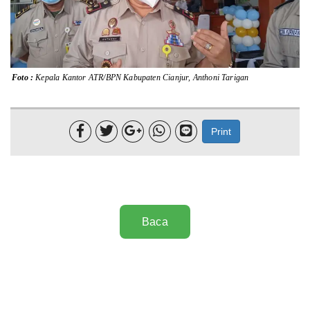
Lainnya
Sosial
Foto :
Kepala Kantor ATR/BPN Kabupaten Cianjur, Anthoni Tarigan
Pertanian
Edukasi





Print
Opini
Mahar TV
Baca