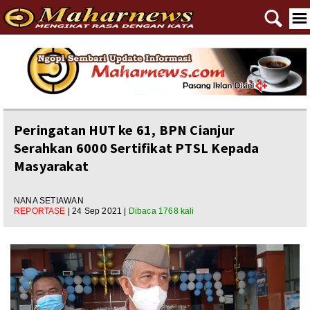
🔍
☰
Home
Reportase
Nasional
Peringatan HUT ke 61, BPN Cianjur
Serahkan 6000 Sertifikat PTSL Kepada
Editorial
Masyarakat
Ngewangkong
NANA SETIAWAN
Ragam
REPORTASE
| 24 Sep 2021 |
Dibaca 1768 kali
Asal Usul
Polpem
Pilkada