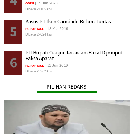
4
| 15 Jun 2020
OPINI
Dibaca 27105 kali
Kasus PT Ikon Garmindo Belum Tuntas
5
| 13 Mei 2019
REPORTASE
Dibaca 27024 kali
Plt Bupati Cianjur Terancam Bakal Dijemput
6
Paksa Aparat
| 11 Jun 2019
REPORTASE
Dibaca 26262 kali
PILIHAN REDAKSI