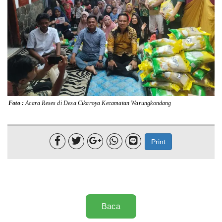
Lainnya
Sosial
Pertanian
Edukasi
Opini
Foto :
Acara Reses di Desa Cikaroya Kecamatan Warungkondang
Mahar TV





Print
Baca