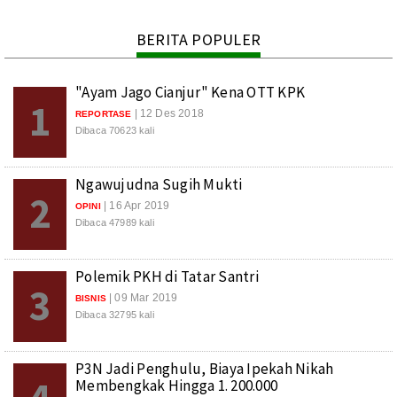
BERITA POPULER
"Ayam Jago Cianjur" Kena OTT KPK
1
| 12 Des 2018
REPORTASE
Dibaca 70623 kali
Ngawujudna Sugih Mukti
2
| 16 Apr 2019
OPINI
Dibaca 47989 kali
Polemik PKH di Tatar Santri
3
| 09 Mar 2019
BISNIS
Dibaca 32795 kali
P3N Jadi Penghulu, Biaya Ipekah Nikah
Membengkak Hingga 1. 200.000