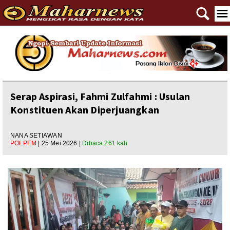
🔍
☰
Home
Reportase
Nasional
Serap Aspirasi, Fahmi Zulfahmi : Usulan
Konstituen Akan Diperjuangkan
Editorial
Ngewangkong
NANA SETIAWAN
POLPEM
| 25 Mei 2026 |
Dibaca 261 kali
Ragam
Asal Usul
Polpem
Pilkada