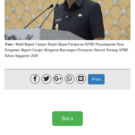
Lainnya
Sosial
Pertanian
Foto :
Wakil Bupati Cianjur Hadiri Rapat Paripurna DPRD Penyampaian Nota
Edukasi
Pengantar Bupati Cianjur Mengenai Rancangan Peraturan Daerah Tentang APBD
Tahun Anggaran 2026
Opini
Mahar TV





Print
Baca