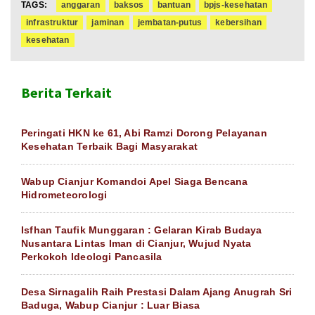
TAGS:
anggaran
baksos
bantuan
bpjs-kesehatan
infrastruktur
jaminan
jembatan-putus
kebersihan
kesehatan
Berita Terkait
Peringati HKN ke 61, Abi Ramzi Dorong Pelayanan
Kesehatan Terbaik Bagi Masyarakat
Wabup Cianjur Komandoi Apel Siaga Bencana
Hidrometeorologi
Isfhan Taufik Munggaran : Gelaran Kirab Budaya
Nusantara Lintas Iman di Cianjur, Wujud Nyata
Perkokoh Ideologi Pancasila
Desa Sirnagalih Raih Prestasi Dalam Ajang Anugrah Sri
Baduga, Wabup Cianjur : Luar Biasa