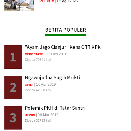
POLPEM
| 05 Agu 2026
BERITA POPULER
"Ayam Jago Cianjur" Kena OTT KPK
1
| 12 Des 2018
REPORTASE
Dibaca 70621 kali
Ngawujudna Sugih Mukti
2
| 16 Apr 2019
OPINI
Dibaca 47988 kali
Polemik PKH di Tatar Santri
3
| 09 Mar 2019
BISNIS
Dibaca 32793 kali