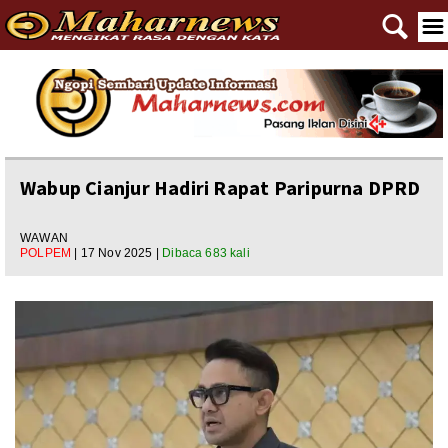
🔍
☰
Home
Reportase
Nasional
Wabup Cianjur Hadiri Rapat Paripurna DPRD
Editorial
WAWAN
POLPEM
| 17 Nov 2025 |
Dibaca 683 kali
Ngewangkong
Ragam
Asal Usul
Polpem
Pilkada