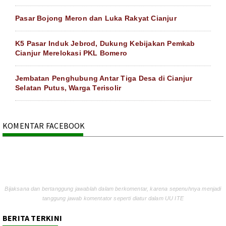
Pasar Bojong Meron dan Luka Rakyat Cianjur
K5 Pasar Induk Jebrod, Dukung Kebijakan Pemkab
Cianjur Merelokasi PKL Bomero
Jembatan Penghubung Antar Tiga Desa di Cianjur
Selatan Putus, Warga Terisolir
KOMENTAR FACEBOOK
Bijaksana dan bertanggung jawablah dalam berkomentar, karena sepenuhnya menjadi
tanggung jawab komentator seperti diatur dalam UU ITE
BERITA TERKINI