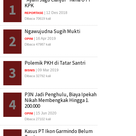
1
KPK
| 12 Des 2018
REPORTASE
Dibaca 70619 kali
Ngawujudna Sugih Mukti
2
| 16 Apr 2019
OPINI
Dibaca 47987 kali
Polemik PKH di Tatar Santri
3
| 09 Mar 2019
BISNIS
Dibaca 32792 kali
P3N Jadi Penghulu, Biaya Ipekah
4
Nikah Membengkak Hingga 1.
200.000
| 15 Jun 2020
OPINI
Dibaca 27102 kali
Kasus PT Ikon Garmindo Belum