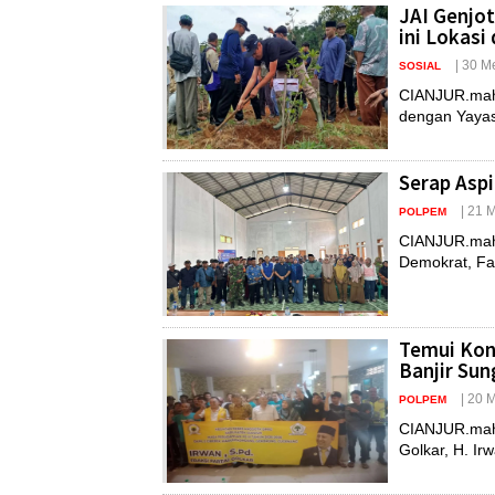
JAI Genjot
ini Lokasi
| 30 M
SOSIAL
CIANJUR.maha
dengan Yayasa
Serap Aspi
| 21 
POLPEM
CIANJUR.maha
Demokrat, Far
Temui Kons
Banjir Su
| 20 
POLPEM
CIANJUR.maha
Golkar, H. Irwa