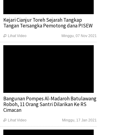
Kejari Cianjur Toreh Sejarah Tangkap
Tangan Tersangka Pemotong dana PISEW
Lihat Video
Minggu, 07 Nov 2021

Bangunan Pompes Al-Madaroh Batulawang
Roboh, 11 Orang Santri Dilarikan Ke RS
Cimacan
Lihat Video
Minggu, 17 Jan 2021
