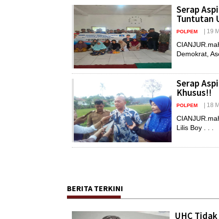
Serap Asp
Tuntutan 
| 19 
POLPEM
CIANJUR.maha
Demokrat, Ase
Serap Aspi
Khusus!!
| 18 
POLPEM
CIANJUR.maha
Lilis Boy . . .
BERITA TERKINI
UHC Tidak 