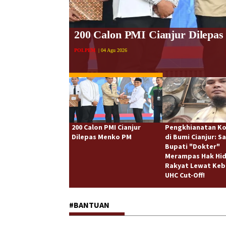
ra Baru DPRD
Pengkhianatan Konstitusi di B
Hak Hidup Rakyat Lewat Kebij
REPORTASE
| 04 Agu 2026
200 Calon PMI Cianjur
Pengkhianatan Ko
Dilepas Menko PM
di Bumi Cianjur: S
Bupati "Dokter"
Merampas Hak Hi
Rakyat Lewat Keb
UHC Cut-Off!
#BANTUAN