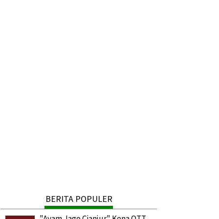
Ini Penyebab Program UHC Dinonaktifkan Pemd
OLPEM
| 03 Agu 2026
BERITA POPULER
"Ayam Jago Cianjur" Kena OTT