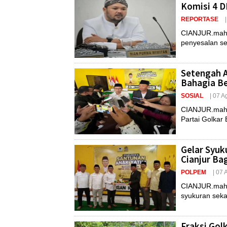
Komisi 4 
REPORTASE
CIANJUR.maha
penyesalan seka
Setengah A
Bahagia B
SOSIAL
| 07 
CIANJUR.maha
Partai Golkar B
Gelar Syuk
Cianjur Ba
POLPEM
| 07
CIANJUR.maha
syukuran sekal
Fraksi Gol