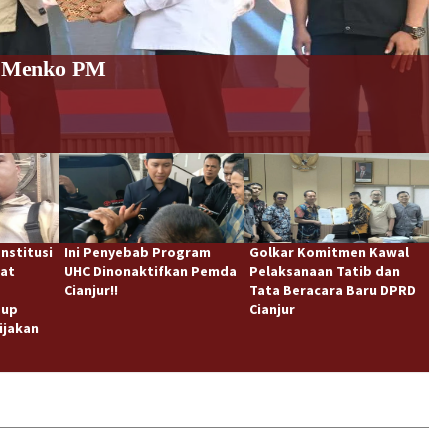
umi Cianjur: Saat Bupati "Dokter" Merampas
akan UHC Cut-Off!
P
nstitusi
Ini Penyebab Program
Golkar Komitmen Kawal
aat
UHC Dinonaktifkan Pemda
Pelaksanaan Tatib dan
Cianjur!!
Tata Beracara Baru DPRD
dup
Cianjur
ijakan