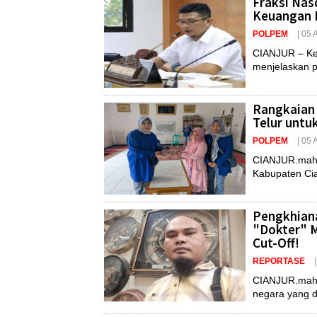
Fraksi Nas
Keuangan D
POLPEM
| 05
CIANJUR – Ket
menjelaskan pe
Rangkaian 
Telur unt
POLPEM
| 05
CIANJUR.maha
Kabupaten Cian
Pengkhiana
"Dokter" 
Cut-Off!
REPORTASE
CIANJUR.mahar
negara yang di