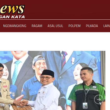
NGEWANGKONG
RAGAM
ASAL USUL
POLPEM
PILKADA
LAI