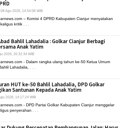
DPRD
| 08 Agu 2026, 14:54:06 WIB
rnews.com – Komisi 4 DPRD Kabupaten Cianjur menyatakan
ligus kritik . . .
bad Bahlil Lahadalia : Golkar Cianjur Berbagi
ersama Anak Yatim
Agu 2026, 20:32:34 WIB
rnews.com - Dalam rangka ulang tahun ke-50 Ketua Umum
ahlil Lahadalia, . . .
uran HUT ke-50 Bahlil Lahadalia, DPD Golkar
gikan Santunan Kepada Anak Yatim
 Agu 2026, 14:17:24 WIB
rnews.com - DPD Partai Golkar Kabupaten Cianjur menggelar
igus penyerahan . . .
kar Dukung Percepatan Pembangunan Jalan: Harus