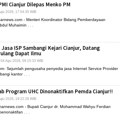
PMI Cianjur Dilepas Menko PM
 Agu 2026, 17:54:35 WIB
rnews.com - Menteri Koordinator Bidang Pemberdayaan
dul Muhaimin . . .
Jasa ISP Sambangi Kejari Cianjur, Datang
ulang Dapat Ilmu
| 04 Agu 2026, 09:15:33 WIB
- Sejumlah pengusaha penyedia jasa Internet Service Provider
ngi kantor . . .
ab Program UHC Dinonaktifkan Pemda Cianjur!!
 Agu 2026, 19:22:28 WIB
rnews.com - Bupati Cianjur dr. Mohammad Wahyu Ferdian
enonaktifan . . .