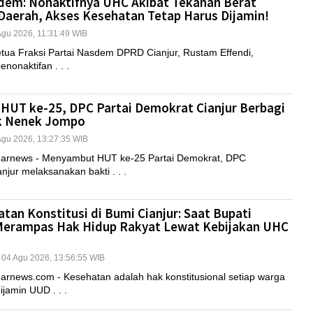
dem: Nonaktifnya UHC Akibat Tekanan Berat
aerah, Akses Kesehatan Tetap Harus Dijamin!
 Agu 2026, 11:31:49 WIB
ua Fraksi Partai Nasdem DPRD Cianjur, Rustam Effendi,
nonaktifan . . .
HUT ke-25, DPC Partai Demokrat Cianjur Berbagi
uk Nenek Jompo
 Agu 2026, 13:27:35 WIB
rnews - Menyambut HUT ke-25 Partai Demokrat, DPC
jur melaksanakan bakti . . .
tan Konstitusi di Bumi Cianjur: Saat Bupati
Merampas Hak Hidup Rakyat Lewat Kebijakan UHC
| 04 Agu 2026, 13:56:55 WIB
news.com - Kesehatan adalah hak konstitusional setiap warga
jamin UUD . . .