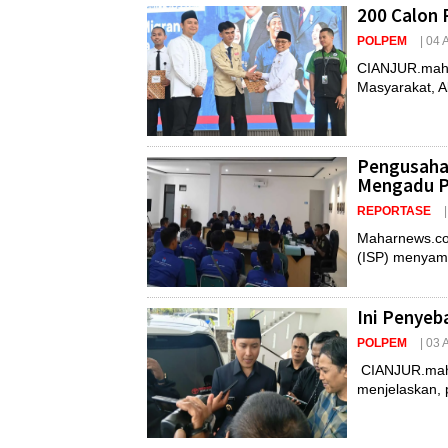
200 Calon 
POLPEM
| 04
CIANJUR.maha
Masyarakat, Ab
Pengusaha 
Mengadu P
REPORTASE
Maharnews.com
(ISP) menyamba
Ini Penyeb
POLPEM
| 03
CIANJUR.maha
menjelaskan, p