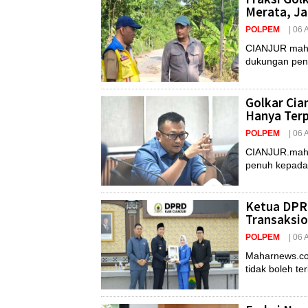
Merata, Ja
POLPEM
| 06
CIANJUR mahar
dukungan penu
Golkar Cia
Hanya Terp
POLPEM
| 06
CIANJUR.maha
penuh kepada 
Ketua DPRD
Transaksio
POLPEM
| 06
Maharnews.com
tidak boleh terl