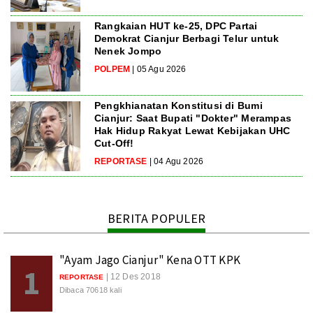
Rangkaian HUT ke-25, DPC Partai
Demokrat Cianjur Berbagi Telur untuk
Nenek Jompo
POLPEM
| 05 Agu 2026
Pengkhianatan Konstitusi di Bumi
Cianjur: Saat Bupati "Dokter" Merampas
Hak Hidup Rakyat Lewat Kebijakan UHC
Cut-Off!
REPORTASE
| 04 Agu 2026
BERITA POPULER
"Ayam Jago Cianjur" Kena OTT KPK
1
| 12 Des 2018
REPORTASE
Dibaca 70618 kali