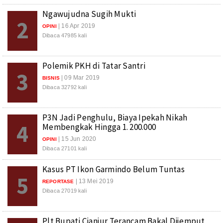
Ngawujudna Sugih Mukti
2
| 16 Apr 2019
OPINI
Dibaca 47985 kali
Polemik PKH di Tatar Santri
3
| 09 Mar 2019
BISNIS
Dibaca 32792 kali
P3N Jadi Penghulu, Biaya Ipekah Nikah
4
Membengkak Hingga 1. 200.000
| 15 Jun 2020
OPINI
Dibaca 27101 kali
Kasus PT Ikon Garmindo Belum Tuntas
5
| 13 Mei 2019
REPORTASE
Dibaca 27019 kali
Plt Bupati Cianjur Terancam Bakal Dijemput