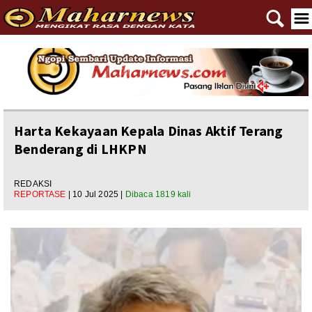
🔍
☰
Home
Reportase
Nasional
Harta Kekayaan Kepala Dinas Aktif Terang
Benderang di LHKPN
Editorial
Ngewangkong
REDAKSI
REPORTASE
| 10 Jul 2025 |
Dibaca 1819 kali
Ragam
Asal Usul
Polpem
Pilkada