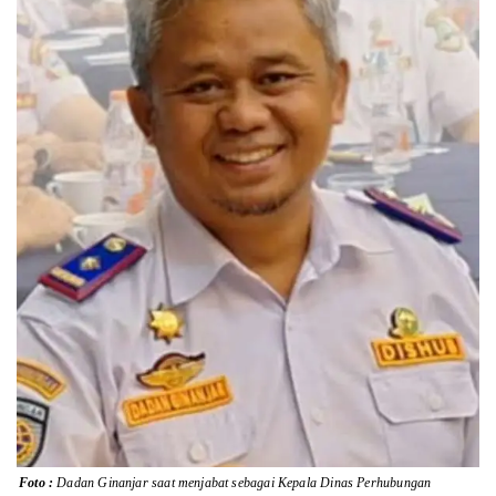
Lainnya
Sosial
Pertanian
Edukasi
Opini
Mahar TV
Foto :
Dadan Ginanjar saat menjabat sebagai Kepala Dinas Perhubungan