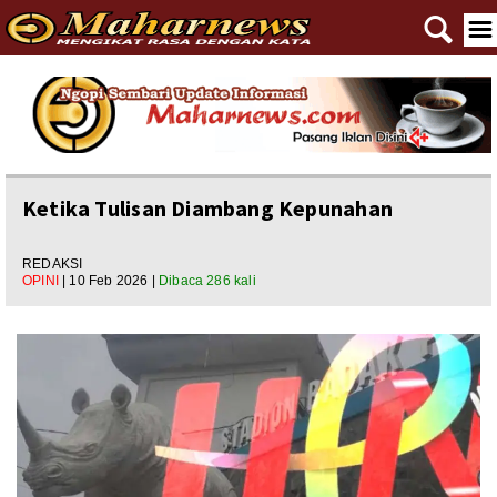
🔍
☰
Home
Reportase
Nasional
Ketika Tulisan Diambang Kepunahan
Editorial
REDAKSI
OPINI
| 10 Feb 2026 |
Dibaca 286 kali
Ngewangkong
Ragam
Asal Usul
Polpem
Pilkada