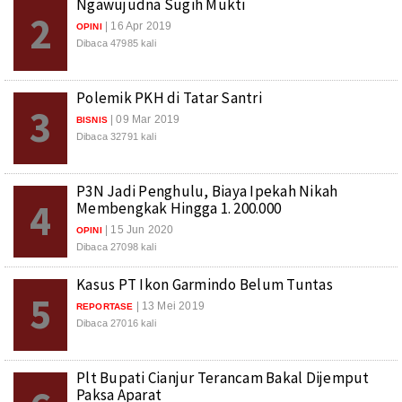
Ngawujudna Sugih Mukti
2
| 16 Apr 2019
OPINI
Dibaca 47985 kali
Polemik PKH di Tatar Santri
3
| 09 Mar 2019
BISNIS
Dibaca 32791 kali
P3N Jadi Penghulu, Biaya Ipekah Nikah
4
Membengkak Hingga 1. 200.000
| 15 Jun 2020
OPINI
Dibaca 27098 kali
Kasus PT Ikon Garmindo Belum Tuntas
5
| 13 Mei 2019
REPORTASE
Dibaca 27016 kali
Plt Bupati Cianjur Terancam Bakal Dijemput
Paksa Aparat