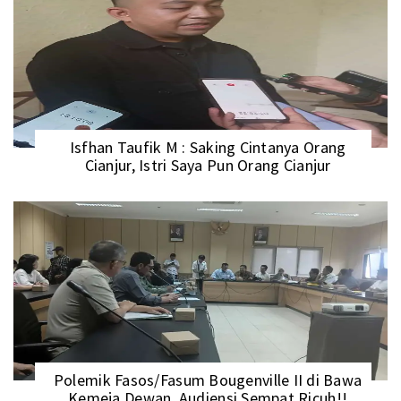
Isfhan Taufik M : Saking Cintanya Orang
Cianjur, Istri Saya Pun Orang Cianjur
Polemik Fasos/Fasum Bougenville II di Bawa
Kemeja Dewan, Audiensi Sempat Ricuh!!