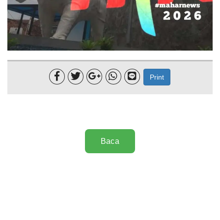
Lainnya
Sosial
Pertanian





Print
Edukasi
Opini
Mahar TV
Baca