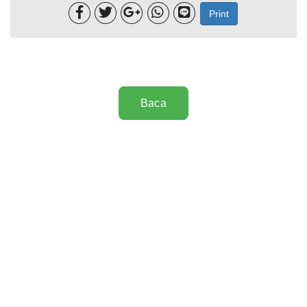





Print
Baca