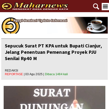
🔍
☰
Home
Reportase
Nasional
Sepucuk Surat PT KPA untuk Bupati Cianjur,
Jelang Penentuan Pemenang Proyek PJU
Editorial
Senilai Rp40 M
Ngewangkong
REDAKSI
Ragam
REPORTASE
| 03 Agu 2025 |
Dibaca 1484 kali
Asal Usul
Polpem
Pilkada