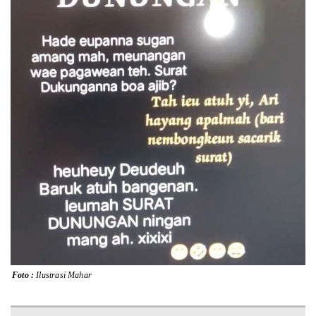
Lainnya
Sosial
Pertanian
Edukasi
Opini
Mahar TV
Foto :
Ilustrasi Mahar