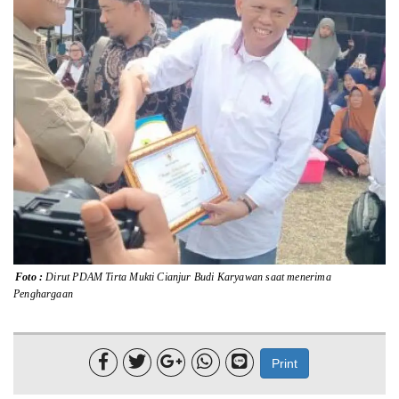
Lainnya
Sosial
Pertanian
Edukasi
Opini
Mahar TV
Foto :
Dirut PDAM Tirta Mukti Cianjur Budi Karyawan saat menerima
Penghargaan





Print