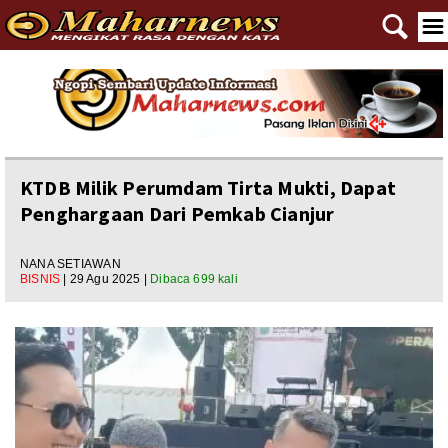
🔍
☰
Home
Reportase
Nasional
KTDB Milik Perumdam Tirta Mukti, Dapat
Penghargaan Dari Pemkab Cianjur
Editorial
Ngewangkong
NANA SETIAWAN
BISNIS
| 29 Agu 2025 |
Dibaca 699 kali
Ragam
Asal Usul
Polpem
Pilkada