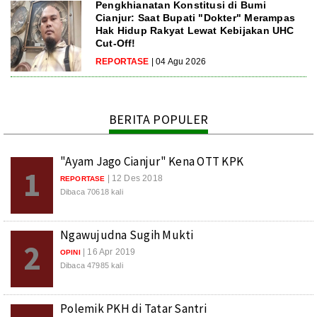
Pengkhianatan Konstitusi di Bumi
Cianjur: Saat Bupati "Dokter" Merampas
Hak Hidup Rakyat Lewat Kebijakan UHC
Cut-Off!
REPORTASE
| 04 Agu 2026
BERITA POPULER
"Ayam Jago Cianjur" Kena OTT KPK
1
| 12 Des 2018
REPORTASE
Dibaca 70618 kali
Ngawujudna Sugih Mukti
2
| 16 Apr 2019
OPINI
Dibaca 47985 kali
Polemik PKH di Tatar Santri