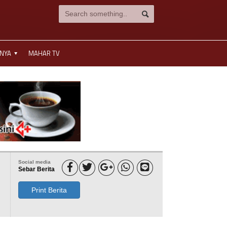
NNYA
MAHAR TV
Social media





Sebar Berita
Print Berita