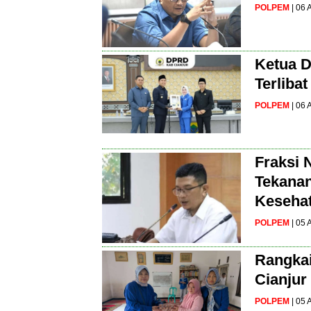
POLPEM
| 06
Ketua D
Terliba
POLPEM
| 06
Fraksi 
Tekanan
Kesehat
POLPEM
| 05
Rangkai
Cianjur
POLPEM
| 05