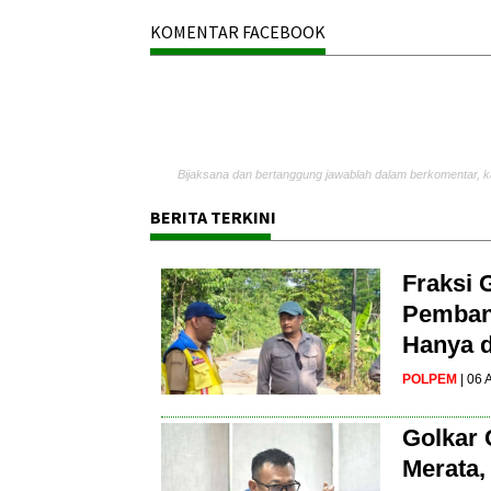
KOMENTAR FACEBOOK
Bijaksana dan bertanggung jawablah dalam berkomentar, k
BERITA TERKINI
Fraksi 
Pembang
Hanya d
POLPEM
| 06
Golkar 
Merata,