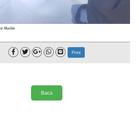
iz Muslim





Print
Baca