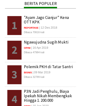
BERITA POPULER
"Ayam Jago Cianjur" Kena
1
OTT KPK
| 12 Des 2018
REPORTASE
Dibaca 70616 kali
Ngawujudna Sugih Mukti
2
| 16 Apr 2019
OPINI
Dibaca 47984 kali
Polemik PKH di Tatar Santri
3
| 09 Mar 2019
BISNIS
Dibaca 32789 kali
P3N Jadi Penghulu, Biaya
4
Ipekah Nikah Membengkak
Hingga 1. 200.000
| 15 Jun 2020