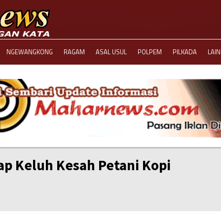
NGEWANGKONG
RAGAM
ASAL USUL
POLPEM
PILKADA
LAI
ap Keluh Kesah Petani Kopi