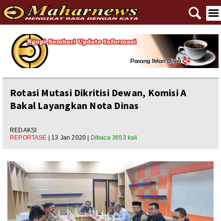
🔍
☰
Home
Reportase
Nasional
Rotasi Mutasi Dikritisi Dewan, Komisi A
Bakal Layangkan Nota Dinas
Editorial
Ngewangkong
REDAKSI
REPORTASE
| 13 Jan 2020 |
Dibaca 3653 kali
Ragam
Asal Usul
Polpem
Pilkada