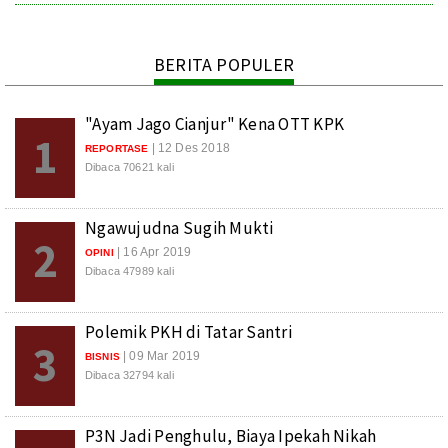
BERITA POPULER
"Ayam Jago Cianjur" Kena OTT KPK
1
| 12 Des 2018
REPORTASE
Dibaca 70621 kali
Ngawujudna Sugih Mukti
2
| 16 Apr 2019
OPINI
Dibaca 47989 kali
Polemik PKH di Tatar Santri
3
| 09 Mar 2019
BISNIS
Dibaca 32794 kali
P3N Jadi Penghulu, Biaya Ipekah Nikah