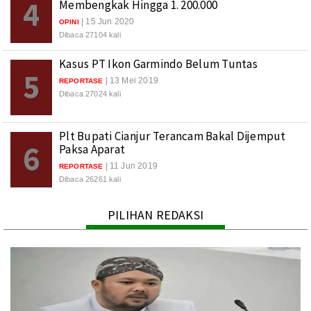
4
Membengkak Hingga 1. 200.000
| 15 Jun 2020
OPINI
Dibaca 27104 kali
Kasus PT Ikon Garmindo Belum Tuntas
5
| 13 Mei 2019
REPORTASE
Dibaca 27024 kali
Plt Bupati Cianjur Terancam Bakal Dijemput
6
Paksa Aparat
| 11 Jun 2019
REPORTASE
Dibaca 26261 kali
PILIHAN REDAKSI