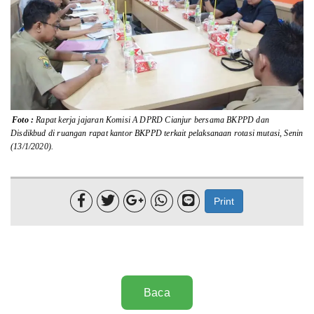
Lainnya
Sosial
Pertanian
Edukasi
Foto :
Rapat kerja jajaran Komisi A DPRD Cianjur bersama BKPPD dan
Disdikbud di ruangan rapat kantor BKPPD terkait pelaksanaan rotasi mutasi, Senin
Opini
(13/1/2020).
Mahar TV





Print
Baca