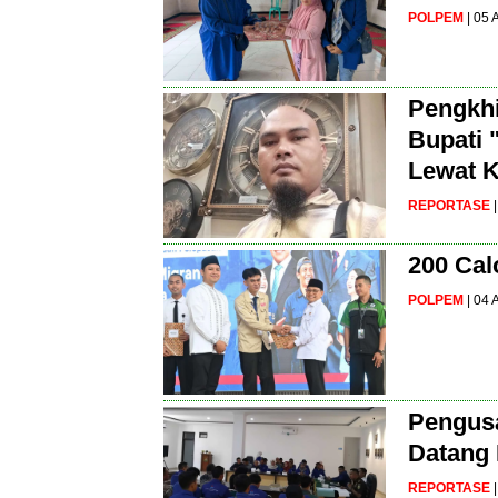
POLPEM
| 05
Pengkhi
Bupati 
Lewat K
REPORTASE
200 Cal
POLPEM
| 04
Pengusa
Datang 
REPORTASE