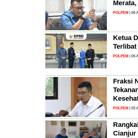
Merata,
POLPEM
| 06
Ketua D
Terliba
POLPEM
| 06
Fraksi 
Tekanan
Kesehat
POLPEM
| 05
Rangkai
Cianjur