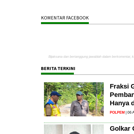
KOMENTAR FACEBOOK
Bijaksana dan bertanggung jawablah dalam berkomentar, k
BERITA TERKINI
Fraksi 
Pembang
Hanya d
POLPEM
| 06
Golkar 