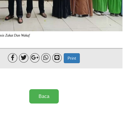
sis Zakat Dan Wakaf





Print
Baca