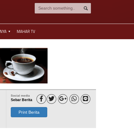
NNYA
MAHAR TV
Social media





Sebar Berita
Print Berita