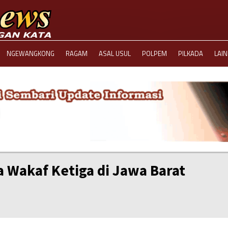
NGEWANGKONG
RAGAM
ASAL USUL
POLPEM
PILKADA
LAI
a Wakaf Ketiga di Jawa Barat