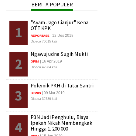
BERITA POPULER
"Ayam Jago Cianjur" Kena
1
OTT KPK
| 12 Des 2018
REPORTASE
Dibaca 70615 kali
Ngawujudna Sugih Mukti
2
| 16 Apr 2019
OPINI
Dibaca 47984 kali
Polemik PKH di Tatar Santri
3
| 09 Mar 2019
BISNIS
Dibaca 32789 kali
P3N Jadi Penghulu, Biaya
4
Ipekah Nikah Membengkak
Hingga 1. 200.000
| 15 Jun 2020