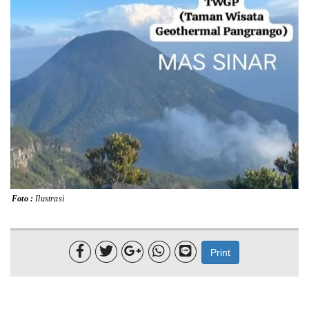
Lainnya
Sosial
Pertanian
Edukasi
Opini
Mahar TV
Foto :
Ilustrasi





Print