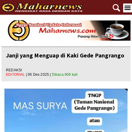
🔍
☰
Home
Reportase
Nasional
Janji yang Menguap di Kaki Gede Pangrango
Editorial
REDAKSI
EDITORIAL
| 06 Des 2025 |
Dibaca 908 kali
Ngewangkong
Ragam
Asal Usul
Polpem
Pilkada