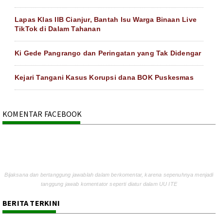
Lapas Klas IIB Cianjur, Bantah Isu Warga Binaan Live
TikTok di Dalam Tahanan
Ki Gede Pangrango dan Peringatan yang Tak Didengar
Kejari Tangani Kasus Korupsi dana BOK Puskesmas
KOMENTAR FACEBOOK
Bijaksana dan bertanggung jawablah dalam berkomentar, karena sepenuhnya menjadi
tanggung jawab komentator seperti diatur dalam UU ITE
BERITA TERKINI