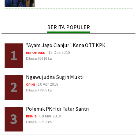
BERITA POPULER
"Ayam Jago Cianjur" Kena OTT KPK
1
| 12 Des 2018
REPORTASE
Dibaca 70616 kali
Ngawujudna Sugih Mukti
2
| 16 Apr 2019
OPINI
Dibaca 47985 kali
Polemik PKH di Tatar Santri
3
| 09 Mar 2019
BISNIS
Dibaca 32791 kali