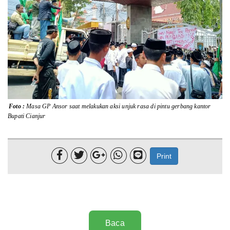
Lainnya
Sosial
Pertanian
Edukasi
Opini
Foto :
Masa GP Ansor saat melakukan aksi unjuk rasa di pintu gerbang kantor
Bupati Cianjur
Mahar TV





Print
Baca