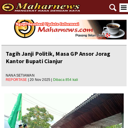
🔍
☰
Home
Reportase
Nasional
Tagih Janji Politik, Masa GP Ansor Jorag
Kantor Bupati Cianjur
Editorial
Ngewangkong
NANA SETIAWAN
REPORTASE
| 20 Nov 2025 |
Dibaca 854 kali
Ragam
Asal Usul
Polpem
Pilkada