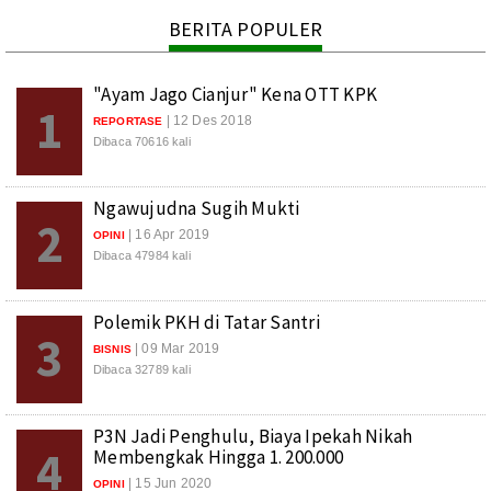
BERITA POPULER
"Ayam Jago Cianjur" Kena OTT KPK
1
| 12 Des 2018
REPORTASE
Dibaca 70616 kali
Ngawujudna Sugih Mukti
2
| 16 Apr 2019
OPINI
Dibaca 47984 kali
Polemik PKH di Tatar Santri
3
| 09 Mar 2019
BISNIS
Dibaca 32789 kali
P3N Jadi Penghulu, Biaya Ipekah Nikah
4
Membengkak Hingga 1. 200.000
| 15 Jun 2020
OPINI